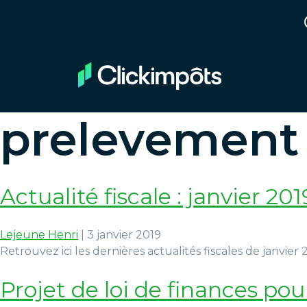
prelevement 
Actualité fiscale : janvier 201
Lejeune Henri
|
3 janvier 2019
Retrouvez ici les dernières actualités fiscales de janvier
Projet de loi de finances pou