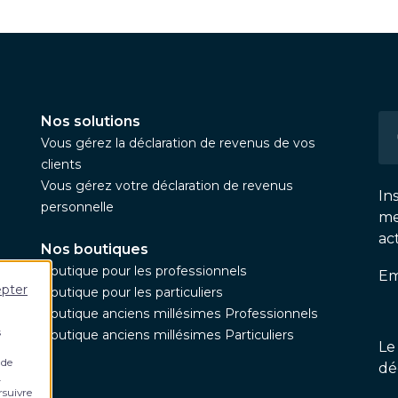
Nos solutions
Vous gérez la déclaration de revenus de vos
clients
Vous gérez votre déclaration de revenus
In
personnelle
me
ac
Nos boutiques
Boutique pour les professionnels
Em
epter
Boutique pour les particuliers
Boutique anciens millésimes Professionnels
s
Boutique anciens millésimes Particuliers
Le
 de
dé
.
rsuivre