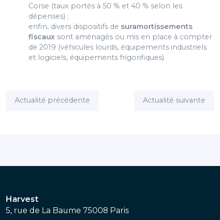
Corse (taux portés à 50 % et 40 % selon les
dépenses) ;
enfin, divers dispositifs de
suramortissements
fiscaux
sont aménagés ou mis en place à compter
de 2019 (véhicules lourds, équipements industriels
et logiciels, équipements frigorifiques).
Actualité précédente
Actualité suivante
Harvest
5, rue de La Baume 75008 Paris