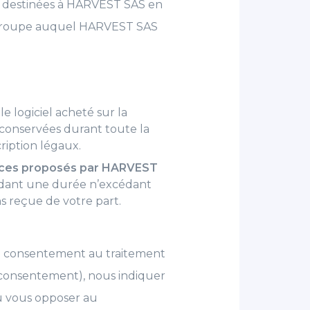
ont destinées à HARVEST SAS en
du groupe auquel HARVEST SAS
e logiciel acheté sur la
conservées durant toute la
cription légaux.
ices
proposés par HARVEST
ndant une durée n’excédant
ons reçue de votre part.
t du consentement au traitement
 consentement), nous indiquer
 ou vous opposer au