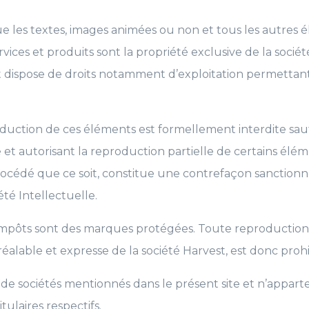
que les textes, images animées ou non et tous les autres
vices et produits sont la propriété exclusive de la socié
st dispose de droits notamment d’exploitation permettant
uction de ces éléments est formellement interdite sauf 
te et autorisant la reproduction partielle de certains él
cédé que ce soit, constitue une contrefaçon sanctionnée
té Intellectuelle.
mpôts sont des marques protégées. Toute reproduction t
réalable et expresse de la société Harvest, est donc proh
de sociétés mentionnés dans le présent site et n’appart
ulaires respectifs.