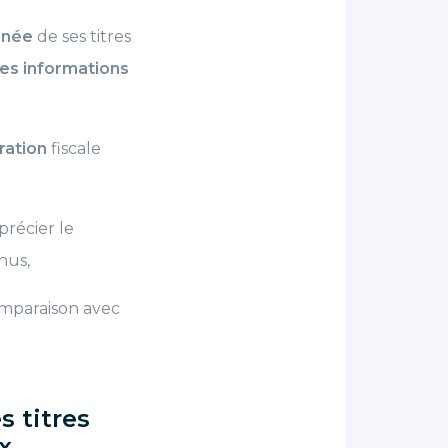
onée
de ses titres
es informations
ration
fiscale
précier le
nus,
mparaison avec
 titres
x