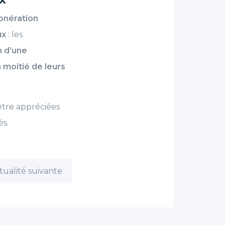
onération
ux
: les
n d’une
 moitié de leurs
 être appréciées
és.
tualité suivante