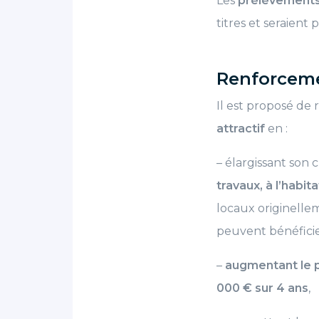
Les
prélèvements
titres et seraient
Renforceme
Il est proposé de 
attractif
en :
– élargissant son
travaux, à l’habit
locaux originellem
peuvent bénéficier
–
augmentant le p
000 € sur 4 ans
,