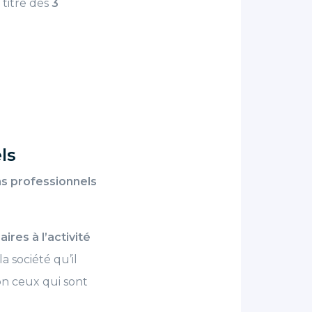
 titre des
3
ls
s professionnels
ires à l’activité
a société qu’il
on ceux qui sont