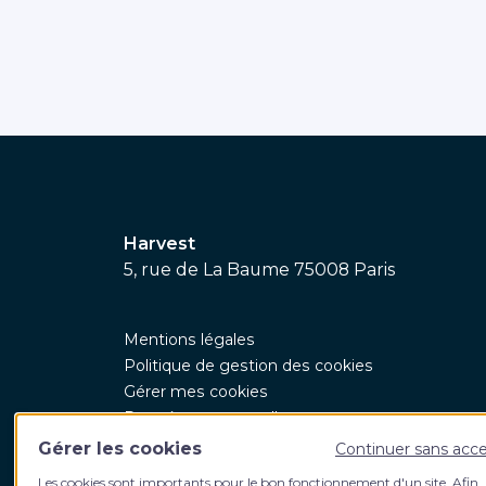
Harvest
5, rue de La Baume 75008 Paris
Mentions légales
Politique de gestion des cookies
Gérer mes cookies
Données personnelles
CGV
Gérer les cookies
Continuer sans acc
CGU
Les cookies sont importants pour le bon fonctionnement d'un site. Afin