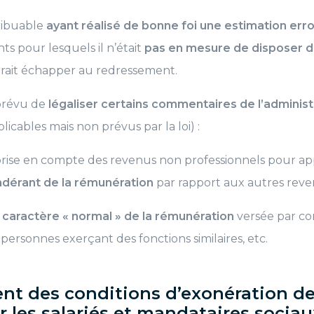
tribuable
ayant réalisé de bonne foi une estimation err
ts pour lesquels il n’était
pas en mesure de disposer d
rait échapper au redressement.
 prévu de
légaliser certains commentaires de l’administ
icables mais non prévus par la loi) :
 prise en compte des revenus non professionnels pour ap
dérant de la rémunération
par rapport aux autres reve
 caractère « normal » de la rémunération
versée par co
 personnes exerçant des fonctions similaires, etc.
nt des conditions d’exonération des
 les salariés et mandataires sociau