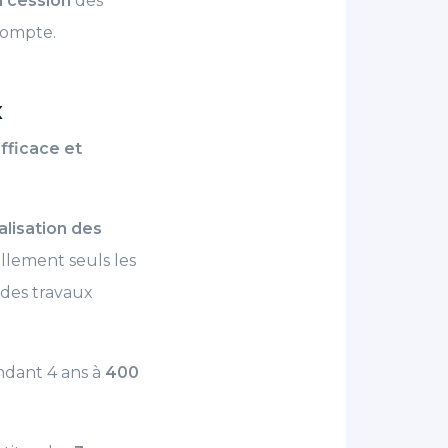
a cession
des
 compte.
x
efficace et
alisation des
ellement seuls les
 des travaux
ndant 4 ans à
400