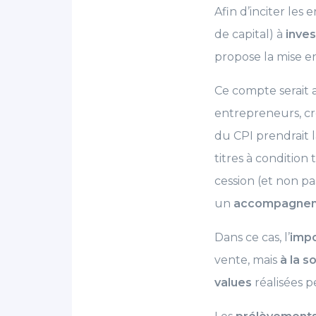
Afin d’inciter les
de capital) à
inves
propose la mise en
Ce compte serait a
entrepreneurs, cré
du CPI prendrait 
titres à condition
cession (et non p
un
accompagne
Dans ce cas, l’
impo
vente, mais
à la s
values
réalisées p