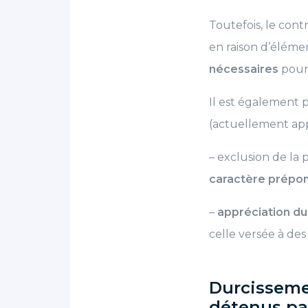
Toutefois, le con
en raison d’élémen
nécessaires
pour
Il est également
(actuellement appl
– exclusion de la
caractère prépon
–
appréciation du
celle versée à des
Durcisseme
détenus par