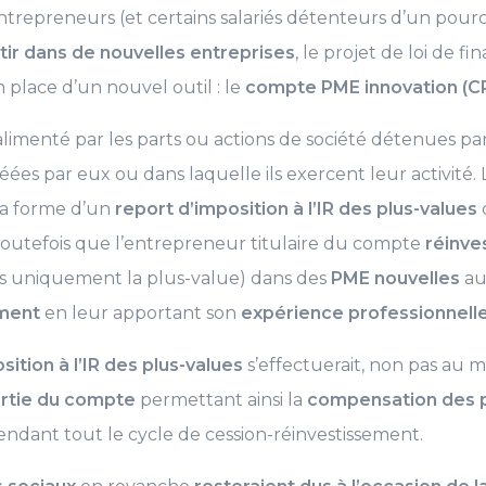
 entrepreneurs (et certains salariés détenteurs d’un pou
tir dans de nouvelles entreprises
, le projet de loi de fi
 place d’un nouvel outil : le
compte PME innovation (CP
limenté par les parts ou actions de société détenues par
ées par eux ou dans laquelle ils exercent leur activité. 
la forme d’un
report d’imposition à l’IR des plus-values
 toutefois que l’entrepreneur titulaire du compte
réinves
as uniquement la plus-value) dans des
PME nouvelles
aux
ment
en leur apportant son
expérience professionnell
sition à l’IR des plus-values
s’effectuerait, non pas au 
ortie du compte
permettant ainsi la
compensation des p
endant tout le cycle de cession-réinvestissement.