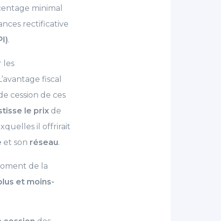
rcentage minimal
nances rectificative
I)
.
 les
L’avantage fiscal
de cession de ces
tisse le prix
de
quelles il offrirait
e
et son
réseau
.
moment de la
lus et moins-