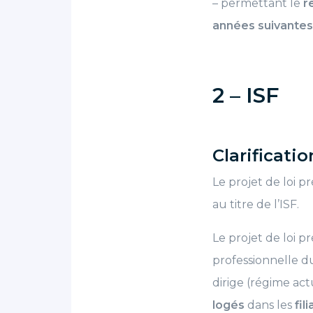
– permettant le
r
années suivantes
2 – ISF
Clarificati
Le projet de loi pr
au titre de l’ISF.
Le projet de loi pr
professionnelle du
dirige (régime act
logés
dans les
fil