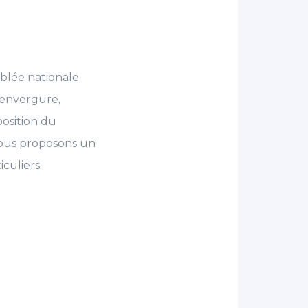
mblée nationale
’envergure,
osition du
 vous proposons un
culiers.