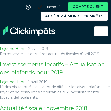
COMPTE CLIENT
Harvest.fr
ACCÉDER À MON CLICKIMPÔTS
scellier
Actualité fiscale : avril 2019
Lejeune Henri
|
2 avril 2019
Retrouvez ici les dernières actualités fiscales d’avril 2019
Investissements locatifs – Actualisation
des plafonds pour 2019
Lejeune Henri
|
1 avril 2019
L’administration fiscale vient de diffuser les divers plafonds de
loyer et de ressources applicables aux investissements
locatifs défiscalisants.
Actualité fiscale : novembre 2018