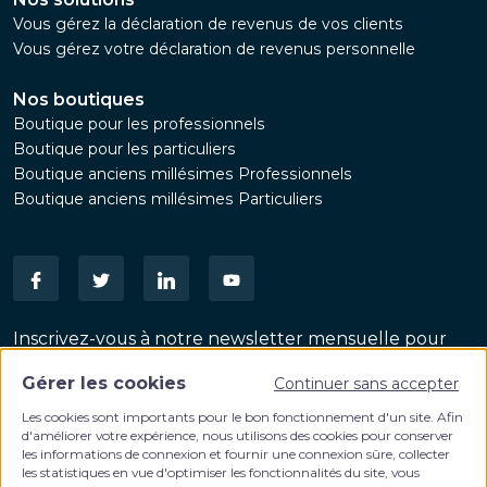
Vous gérez la déclaration de revenus de vos clients
Vous gérez votre déclaration de revenus personnelle
Nos boutiques
Boutique pour les professionnels
Boutique pour les particuliers
Boutique anciens millésimes Professionnels
Boutique anciens millésimes Particuliers
Inscrivez-vous à notre newsletter mensuelle pour
suivre les dernières actualités patrimoniales
Gérer les cookies
Continuer sans accepter
VALIDER
Email
Les cookies sont importants pour le bon fonctionnement d'un site. Afin
d'améliorer votre expérience, nous utilisons des cookies pour conserver
les informations de connexion et fournir une connexion sûre, collecter
les statistiques en vue d'optimiser les fonctionnalités du site, vous