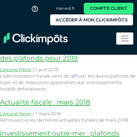
COMPTE CLIENT
Harvest.fr
ACCÉDER À MON CLICKIMPÔTS
girardin
Investissements locatifs – Actualisation
des plafonds pour 2019
Lejeune Henri
|
1 avril 2019
L’administration fiscale vient de diffuser les divers plafonds de
loyer et de ressources applicables aux investissements
locatifs défiscalisants.
Actualité fiscale : mars 2018
Lejeune Henri
|
1 mars 2018
Retrouvez ici les dernières actualités fiscales de mars 2018
Investissement outre-mer : plafonds