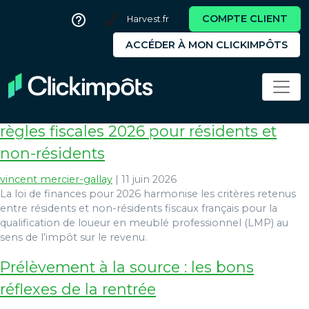
COMPTE CLIENT
Harvest.fr
ACCÉDER À MON CLICKIMPÔTS
fiscalité
Location meublée LMP/LMNP : nouvelles
règles fiscales 2026 pour résidents et
non-résidents
vincent mercier-gallay
|
11 juin 2026
La loi de finances pour 2026 harmonise les critères retenus
entre résidents et non-résidents fiscaux français pour la
qualification de loueur en meublé professionnel (LMP) au
sens de l’impôt sur le revenu.
Prélèvement à la source : les bons
réflexes de la rentrée