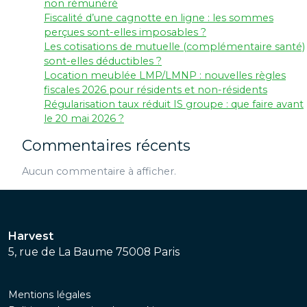
non rémunéré
Fiscalité d’une cagnotte en ligne : les sommes
perçues sont-elles imposables ?
Les cotisations de mutuelle (complémentaire santé)
sont-elles déductibles ?
Location meublée LMP/LMNP : nouvelles règles
fiscales 2026 pour résidents et non-résidents
Régularisation taux réduit IS groupe : que faire avant
le 20 mai 2026 ?
Commentaires récents
Aucun commentaire à afficher.
Harvest
5, rue de La Baume 75008 Paris
Mentions légales