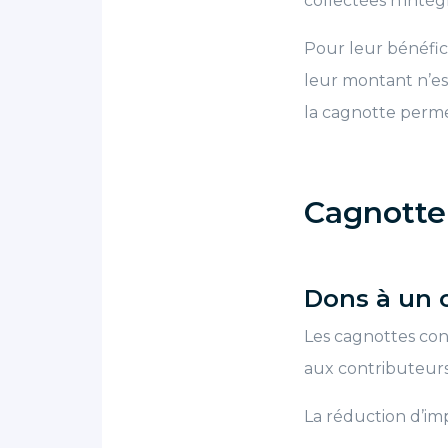
collectées n’intèg
Pour leur bénéfici
leur montant n’est
la cagnotte permet
Cagnotte 
Dons à un 
Les cagnottes con
aux contributeurs
La réduction d’imp