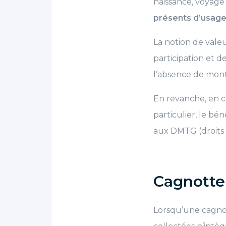
naissance, voyage 
présents d’usag
La notion de vale
participation et d
l’absence de mont
En revanche, en c
particulier, le bén
aux DMTG (droits d
Cagnotte 
Lorsqu’une cagnot