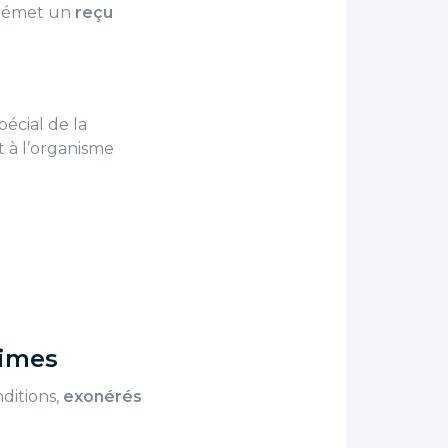
ui émet un
reçu
écial de la
t à l’organisme
times
ditions,
exonérés