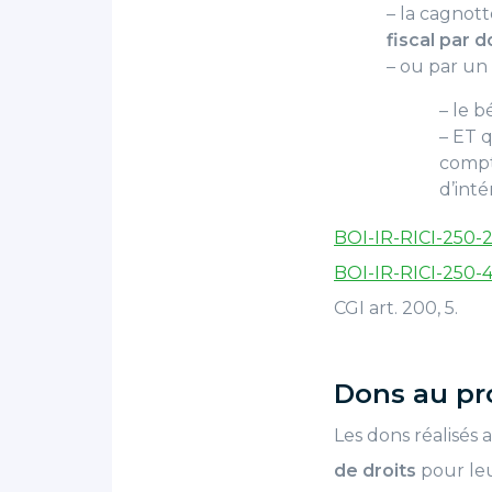
– la cagnot
fiscal par 
– ou par un 
– le b
– ET 
compt
d’inté
BOI-IR-RICI-250-
BOI-IR-RICI-250-
CGI art. 200, 5.
Dons au pro
Les dons réalisés 
de droits
pour leu