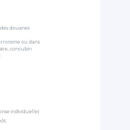
s des douanes
terrorisme ou dans
aire, concubin
t
ise individuelle)
ôt.