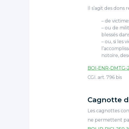
Il s’agit des dons r
– de victim
– ou de mil
blessés dan
– ou, si les
l’accompliss
notoire, de
BOI-ENR-DMTG-2
CGI. art. 796 bis
Cagnotte d
Les cagnottes cons
ne permettent pas