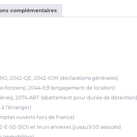
2021
ions complémentaires
RO, 2042-QE, 2042-IOM (déclarations générales)
s fonciers), 2044-EB (engagement de location)
lières), 2074-ABT (abattement pour durée de détention)
à l’étranger)
omptes ouverts hors de France)
-E-SD (SCI) et leurs annexes (jusqu’à 50 associés)
ne Immobilière)