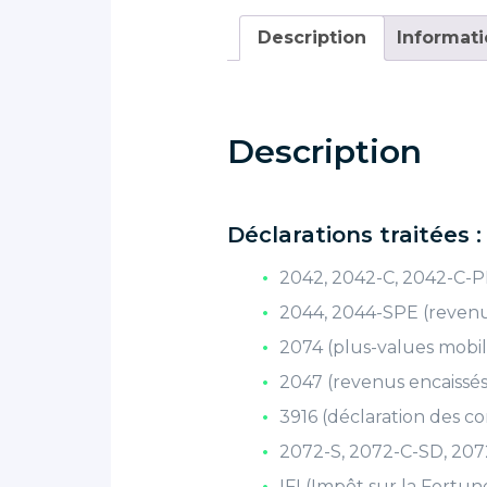
Description
Informat
Description
Déclarations traitées :
2042, 2042-C, 2042-C-P
2044, 2044-SPE (revenu
2074 (plus-values mobi
2047 (revenus encaissés 
3916 (déclaration des c
2072-S, 2072-C-SD, 2072
IFI (Impôt sur la Fortu