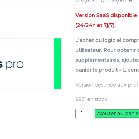
202,80
€
TTC |
169,00
€
HT
Version SaaS disponible
(24/24h et 7j/7).
L’achat du logiciel comp
utilisateur. Pour obtenir
supplémentaires, ajoute
panier le produit « Licenc
Version destinée aux prof
9921 en stock
quantité
Ajouter au panie
de
Clickimpôts
Pro