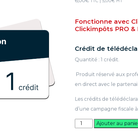
6,00
€
TTC |
5,00
€
HT
Fonctionne avec Cl
Clickimpôts PRO & P
Crédit de télédécla
Quantité : 1 crédit.
.
Produit réservé aux prof
en direct avec le partenai
Les crédits de télédéclar
d’une campagne fiscale à 
quantité
Ajouter au panie
de
1