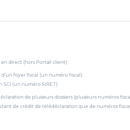
crédit
de
télédéclaration
Clickimpôts
Pro
2022
n direct (hors Portail client) :
 d’un foyer fiscal (un numéro fiscal)
on SCI (un numéro SIRET)
édéclaration de plusieurs dossiers (plusieurs numéros fi
utant de crédit de télédéclaration que de numéros fisca