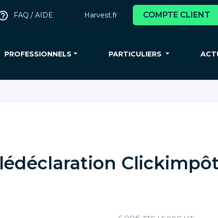
COMPTE CLIENT
FAQ / AIDE
Harvest.fr
PROFESSIONNELS
PARTICULIERS
ACT
élédéclaration Clickimpô