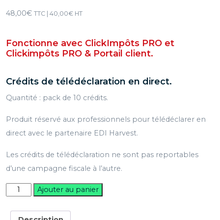
48,00
€
TTC |
40,00
€
HT
Fonctionne avec ClickImpôts PRO et
Clickimpôts PRO & Portail client.
Crédits de télédéclaration en direct.
Quantité : pack de 10 crédits.
Produit réservé aux professionnels pour télédéclarer en
direct avec le partenaire EDI Harvest.
Les crédits de télédéclaration ne sont pas reportables
d’une campagne fiscale à l’autre.
quantité
Ajouter au panier
de
10
Crédits
Description