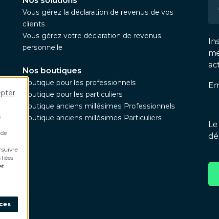
Nos solutions
Vous gérez la déclaration de revenus de vos
clients
Vous gérez votre déclaration de revenus
In
personnelle
me
ac
Nos boutiques
Boutique pour les professionnels
Em
epter
Boutique pour les particuliers
Boutique anciens millésimes Professionnels
s
Boutique anciens millésimes Particuliers
Le
 de
dé
.
rsuivre
 liées
et
nces