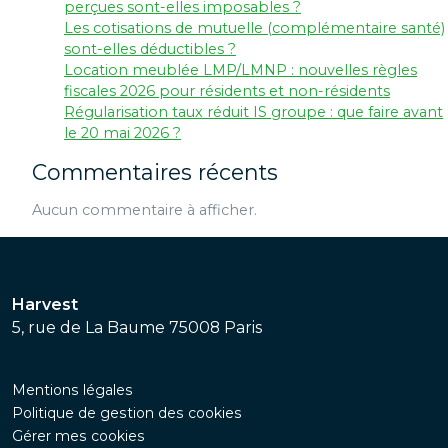
perçues sont-elles imposables ?
Les cotisations de mutuelle (complémentaire santé)
sont-elles déductibles ?
Location meublée LMP/LMNP : nouvelles règles
fiscales 2026 pour résidents et non-résidents
Régularisation taux réduit IS groupe : que faire avant
le 20 mai 2026 ?
Commentaires récents
Aucun commentaire à afficher.
Harvest
5, rue de La Baume 75008 Paris
Mentions légales
Politique de gestion des cookies
Gérer mes cookies