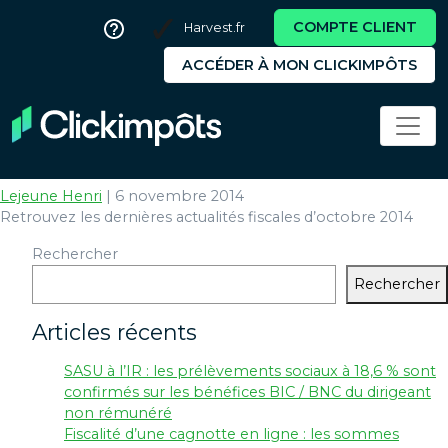
COMPTE CLIENT
Harvest.fr
ACCÉDER À MON CLICKIMPÔTS
perp-deblocage-anticipe
Actualité fiscale : octobre 2014
Lejeune Henri
|
6 novembre 2014
Retrouvez les dernières actualités fiscales d’octobre 2014
Rechercher
Rechercher
Articles récents
SASU à l’IR : les prélèvements sociaux à 18,6 % sont
confirmés sur les bénéfices BIC / BNC du dirigeant
non rémunéré
Fiscalité d’une cagnotte en ligne : les sommes