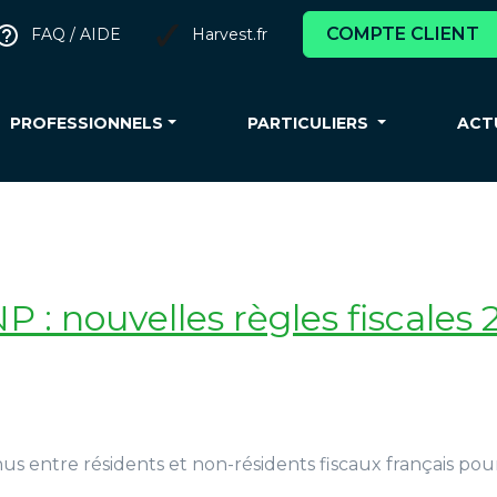
COMPTE CLIENT
FAQ / AIDE
Harvest.fr
PROFESSIONNELS
PARTICULIERS
ACT
 nouvelles règles fiscales 2
nus entre résidents et non-résidents fiscaux français po