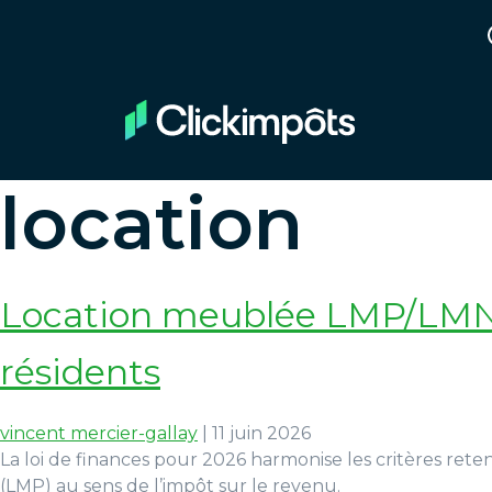
location
Location meublée LMP/LMNP :
résidents
vincent mercier-gallay
|
11 juin 2026
La loi de finances pour 2026 harmonise les critères rete
(LMP) au sens de l’impôt sur le revenu.