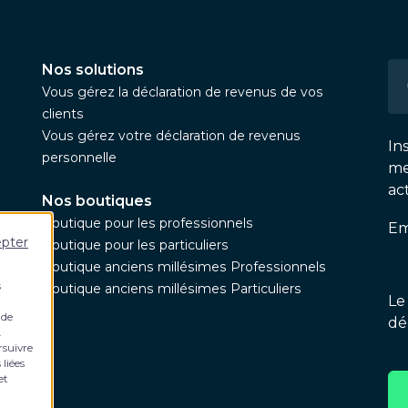
Nos solutions
Vous gérez la déclaration de revenus de vos
clients
Vous gérez votre déclaration de revenus
In
personnelle
me
ac
Nos boutiques
Boutique pour les professionnels
Em
epter
Boutique pour les particuliers
Boutique anciens millésimes Professionnels
s
Boutique anciens millésimes Particuliers
Le
 de
dé
.
rsuivre
 liées
et