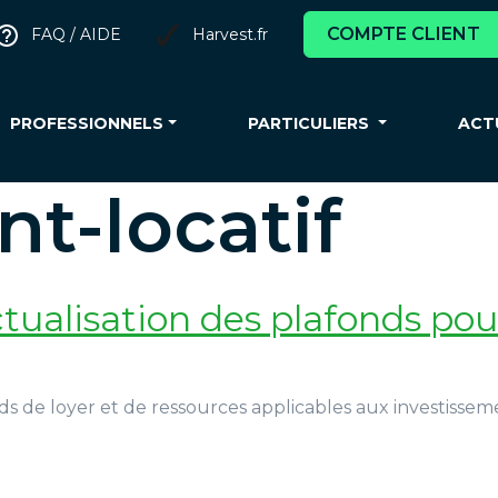
COMPTE CLIENT
FAQ / AIDE
Harvest.fr
PROFESSIONNELS
PARTICULIERS
ACT
t-locatif
ctualisation des plafonds pou
nds de loyer et de ressources applicables aux investissemen