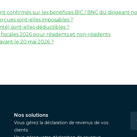
 sont confirmés sur les bénéfices BIC / BNC du dirigeant
erçues sont-elles imposables ?
té) sont-elles déductibles ?
iscales 2026 pour résidents et non-résidents
 avant le 20 mai 2026 ?
Nos solutions
Vous gérez la déclaration de revenus de vos
clients