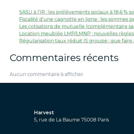
SASU à l’IR : les prélèvements sociaux à 18,6 %
Fiscalité d’une cagnotte en ligne : les sommes p
Les cotisations de mutuelle (complémentaire san
Location meublée LMP/LMNP : nouvelles règles f
Régularisation taux réduit IS groupe : que faire
Commentaires récents
Aucun commentaire à afficher.
Harvest
5, rue de La Baume 75008 Paris