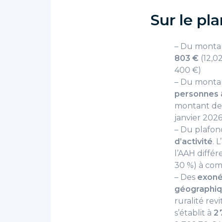
Sur le pla
– Du montant
803 €
(12,0
400 €)
– Du montan
personnes â
montant de 
janvier 2026
– Du plafon
d’activité
. 
l’AAH différ
30 %) à com
– Des
exoné
géographi
ruralité re
s’établit à
2 