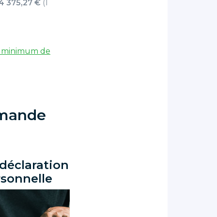
 4 375,27 €
(1
e minimum de
mmande
déclaration
rsonnelle