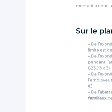
montant a donc un
Sur le pla
– De l’exon
limite est de
– De l’exon
pendant l’an
823,03 x 3)
– De l’exon
l’employeur 
€)
– De l’abatt
familiaux
pe