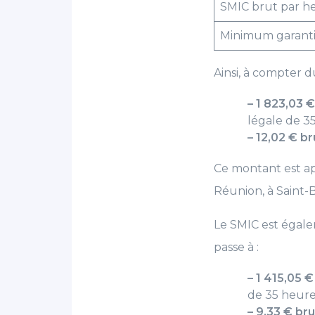
SMIC brut par h
Minimum garant
Ainsi, à compter du
– 1 823,03 
légale de 3
– 12,02 € b
Ce montant est ap
Réunion, à Saint-B
Le SMIC est égale
passe à :
– 1 415,05 
de 35 heur
– 9,33 € br