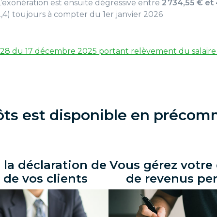
L’exonération est ensuite dégressive entre
2 734,55 € et
,4) toujours à compter du 1er janvier 2026
228 du 17 décembre 2025 portant relèvement du salair
ôts est disponible en préco
 la déclaration de
Vous gérez votre 
 de vos clients
de revenus pe