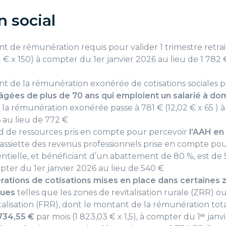
n social
 de rémunération requis pour valider 1 trimestre retraite
2 € x 150) à compter du 1er janvier 2026 au lieu de 1 782
t de la rémunération exonérée de cotisations sociales p
gées de plus de 70 ans qui emploient un salarié à dom
la rémunération exonérée passe à 781 € (12,02 € x 65 ) à
 au lieu de 772 €
d de ressources pris en compte pour percevoir
l’AAH en
L’assiette des revenus professionnels prise en compte pou
entielle, et bénéficiant d’un abattement de 80 %, est de 
pter du 1er janvier 2026 au lieu de 540 €
rations de cotisations mises en place dans certaines 
ques
telles que les zones de revitalisation rurale (ZRR) o
vitalisation (FRR), dont le montant de la rémunération t
734,55 €
par mois (1 823,03 € x 1,5), à compter du 1ᵉʳ janv