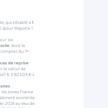
, qui s’établit à
1
 € (pour Mayotte 1
our les
icile
, dont le
 compter du 1ᵉʳ
 cas de reprise
r le calcul de
547 € (1 823,03 € x
zones
u les zones France
otalement exonérée
ier 2026 au lieu de