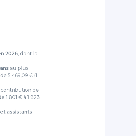
 en 2026
, dont la
 ans
au plus
 de 5 469,09 € (1
 contribution de
e 1 801 € à 1 823
et assistants