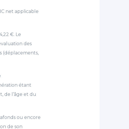
MIC net applicable
4,22 €. Le
évaluation des
ls (déplacements,
e
nération étant
, de l’âge et du
plafonds ou encore
tion de son