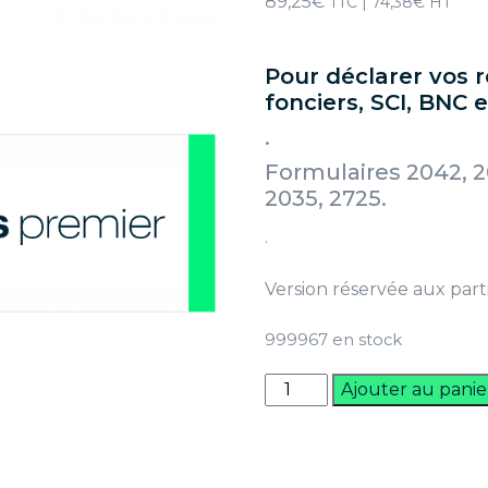
89,25
€
TTC |
74,38
€
HT
Pour déclarer vos 
fonciers, SCI, BNC 
.
Formulaires 2042, 2
2035, 2725.
.
Version réservée aux parti
999967 en stock
quantité
Ajouter au panie
de
ClickImpôts
Premier