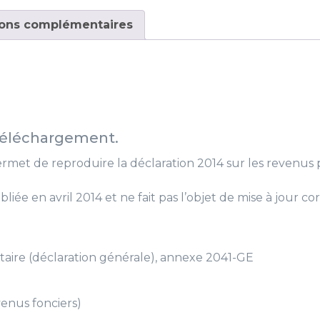
2014
ions complémentaires
 téléchargement.
met de reproduire la déclaration 2014 sur les revenus
bliée en avril 2014 et ne fait pas l’objet de mise à jour co
ire (déclaration générale), annexe 2041-GE
venus fonciers)