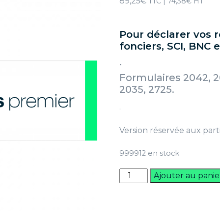
89,25
€
TTC |
74,38
€
HT
Pour déclarer vos 
fonciers, SCI, BNC e
.
Formulaires 2042, 2
2035, 2725.
.
Version réservée aux parti
999912 en stock
quantité
Ajouter au panie
de
Clickimpôts
Premier