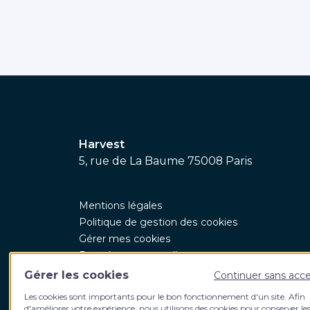
Harvest
5, rue de La Baume 75008 Paris
Mentions légales
Politique de gestion des cookies
Gérer mes cookies
Données personnelles
CGV
Gérer les cookies
Continuer sans acc
CGU
Les cookies sont importants pour le bon fonctionnement d'un site. Afin
d'améliorer votre expérience, nous utilisons des cookies pour conserver le