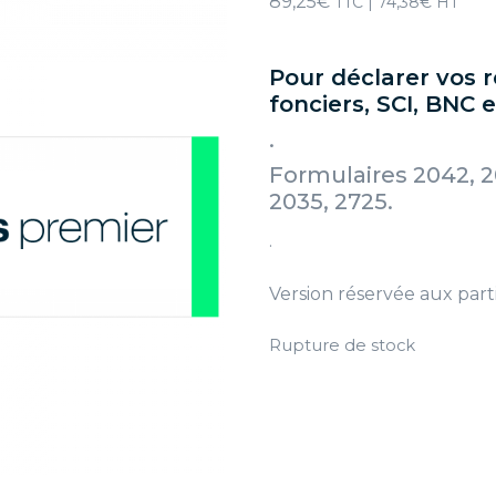
89,25
€
TTC |
74,38
€
HT
Pour déclarer vos 
fonciers, SCI, BNC 
.
Formulaires 2042, 2
2035, 2725.
.
Version réservée aux parti
Rupture de stock