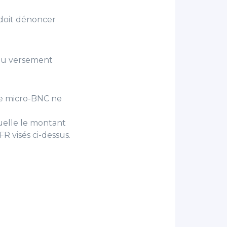
l doit dénoncer
if du versement
 le micro-BNC ne
quelle le montant
R visés ci-dessus.