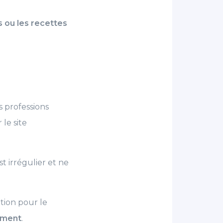
es ou les recettes
s professions
le site
t irrégulier et ne
ption pour le
ement
.