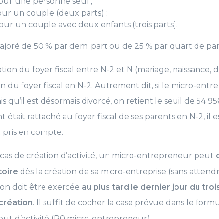
our une personne seul ;
our un couple (deux parts) ;
our un couple avec deux enfants (trois parts).
joré de 50 % par demi part ou de 25 % par quart de pa
tion du foyer fiscal entre N-2 et N (mariage, naissance, d
on du foyer fiscal en N-2. Autrement dit, si le micro-entr
s qu’il est désormais divorcé, on retient le seuil de 54 95
t était rattaché au foyer fiscal de ses parents en N-2, il 
t pris en compte.
 cas de création d’activité, un micro-entrepreneur peut
toire
dès la création de sa micro-entreprise (sans attend
ion doit être exercée
au plus tard le dernier jour du tro
 création
. Il suffit de cocher la case prévue dans le form
but d’activité (P0 micro-entrepreneur).