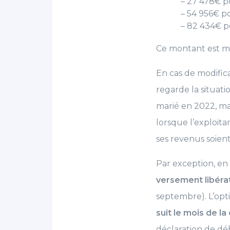
– 27 478€ p
– 54 956€ p
– 82 434€ p
Ce montant est ma
En cas de modifica
regarde la situati
marié en 2022, mai
lorsque l’exploitan
ses revenus soien
Par exception, en
versement libéra
septembre). L’opt
suit le mois de la
déclaration de dé