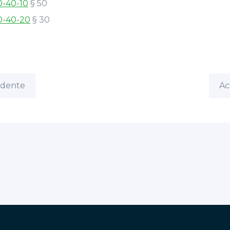
0-40-10
§ 50
0-40-20
§ 30
édente
Ac