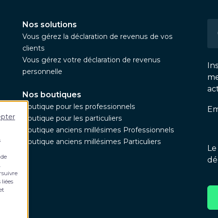
Nos solutions
Vous gérez la déclaration de revenus de vos
clients
Vous gérez votre déclaration de revenus
In
personnelle
me
ac
Nos boutiques
Boutique pour les professionnels
Em
epter
Boutique pour les particuliers
Boutique anciens millésimes Professionnels
s
Boutique anciens millésimes Particuliers
Le
 de
dé
.
rsuivre
 liées
et