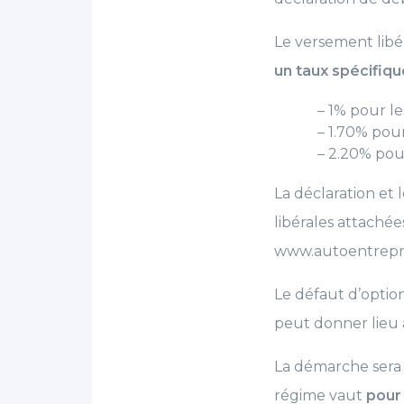
Le versement libé
un taux spécifiqu
– 1% pour l
– 1.70% pour
– 2.20% pou
La déclaration et 
libérales attachée
www.autoentrepre
Le défaut d’option
peut donner lieu 
La démarche sera l
régime vaut
pour