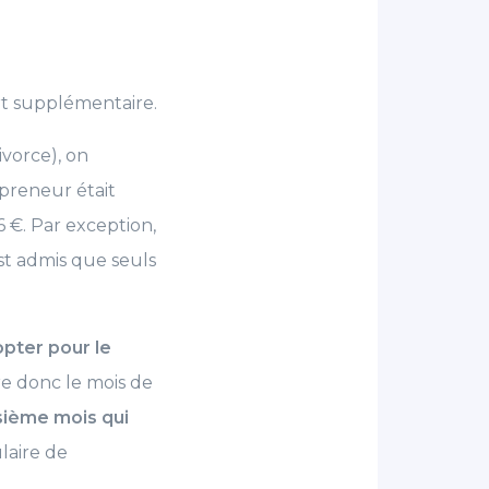
rt supplémentaire.
ivorce), on
epreneur était
6 €. Par exception,
est admis que seuls
opter pour le
re donc le mois de
isième mois qui
ulaire de