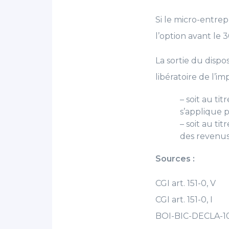
Si le micro-entrep
l’option avant le
La sortie du dispos
libératoire de l’im
– soit au ti
s’applique p
– soit au t
des revenus 
Sources :
CGI art. 151-0, V
CGI art. 151-0, I
BOI-BIC-DECLA-1