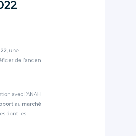
022
022
, une
icier de l’ancien
ntion avec l’ANAH
apport au marché
es dont les