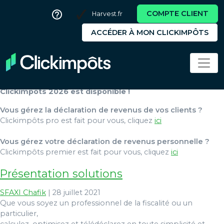
COMPTE CLIENT
Harvest.fr
ACCÉDER À MON CLICKIMPÔTS
Bandeau annonce
Lejeune Henri
|
18 octobre 2023
Clickimpôts 2026 est disponible !
Vous gérez la déclaration de revenus de vos clients ?
Clickimpôts pro est fait pour vous, cliquez
ici
Vous gérez votre déclaration de revenus personnelle ?
Clickimpôts premier est fait pour vous, cliquez
ici
Présentation solutions
SFAXI Chafik
|
28 juillet 2021
Que vous soyez un professionnel de la fiscalité ou un
particulier,