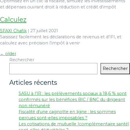
Optimisez en un clic la fiscalité, simulez les investissements
et dépenses ouvrant droit à réduction et crédit d’impôt
Calculez
SFAXI Chafik
|
27 juillet 2021
Saisissez facilement les déclarations de revenus et d’IFI, et
calculez avec précision l’impôt à venir
←
older
Navigation
Rechercher
des
Rechercher
articles
Articles récents
SASU à l’IR : les prélèvements sociaux à 18,6 % sont
confirmés sur les bénéfices BIC / BNC du dirigeant
non rémunéré
Fiscalité d’une cagnotte en ligne : les sommes
perçues sont-elles imposables ?
Les cotisations de mutuelle (complémentaire santé)
sont-elles déductibles ?