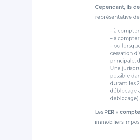
Cependant, ils de
représentative des
– à compter 
– à compter 
– ou lorsqu
cessation d’a
principale, 
Une jurispr
possible dans
durant les 
déblocage a
déblocage)
Les
PER « compte-
immobiliers imposa