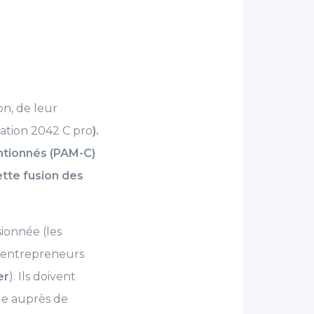
on, de leur
aration 2042 C pro
).
entionnés (PAM-C)
ette fusion des
sionnée (les
o-entrepreneurs
er
). Ils doivent
ale auprès de