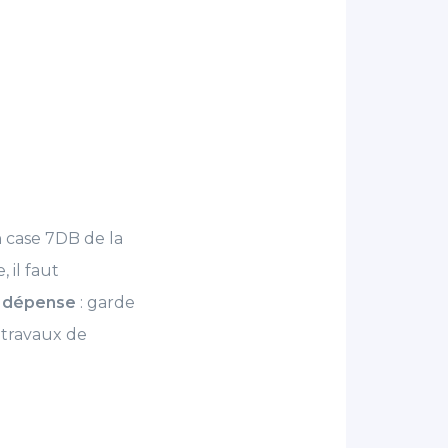
n case 7DB de la
 il faut
a dépense
: garde
s travaux de