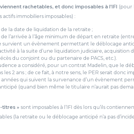
viennent rachetables, et donc imposables à l’IFI
(pour 
 actifs immobiliers imposables) :
de la date de liquidation de la retraite ;
de l’arrivée à l’âge minimum de départ en retraite (entre 
e survient un évènement permettant le déblocage anticip
ctivité à la suite d’une liquidation judiciaire, acquisition 
décès du conjoint ou du partenaire de PACS, etc.).
udence a considéré, pour un contrat Madelin, que le déb
 les 2 ans ; de ce fait, à notre sens, le PER serait donc im
2 années qui suivent la survenance d’un évènement pe
nticipé (quand bien même le titulaire n’aurait pas dema
.
titres »
sont imposables à l’IFI dès lors qu’ils contiennen
bles (la retraite ou le déblocage anticipé n’a pas d’incid