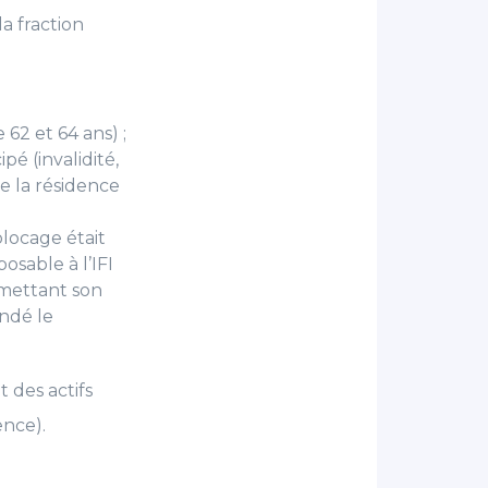
la fraction
62 et 64 ans) ;
é (invalidité,
de la résidence
locage était
posable à l’IFI
rmettant son
ndé le
t des actifs
ence).