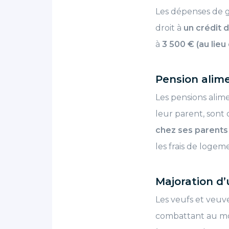
Les dépenses de g
droit à
un crédit 
à
3 500 € (au lieu
Pension alim
Les pensions alime
leur parent, sont 
chez ses parents
les frais de logem
Majoration d’
Les veufs et veuve
combattant au m