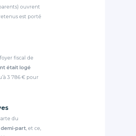
 parents) ouvrent
etenus est porté
oyer fiscal de
ant était logé
squ’à 3 786 € pour
ves
carte du
e demi-part
, et ce,