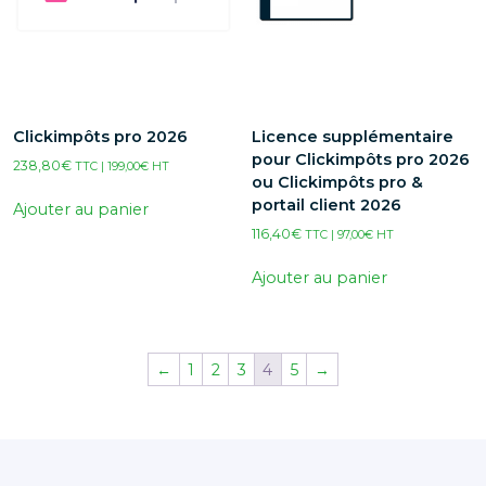
Clickimpôts pro 2026
Licence supplémentaire
pour Clickimpôts pro 2026
238,80
€
TTC |
199,00
€
HT
ou Clickimpôts pro &
portail client 2026
Ajouter au panier
116,40
€
TTC |
97,00
€
HT
Ajouter au panier
←
1
2
3
4
5
→