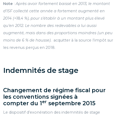
Note
:
Après avoir fortement baissé en 2013, le montant
d’ISF collecté cette année a fortement augmenté en
2014 (+18,4 %), pour s’établir à un montant plus élevé
qu’en 2012. Le nombre des redevables a lui aussi
augmenté, mais dans des proportions moindres (un peu
moins de 6 % de hausse).
acquitter à la source l’impôt sur
les revenus perçus en 2018.
Indemnités de stage
Changement de régime fiscal pour
les conventions signées à
er
compter
du 1
septembre 2015
Le dispositif d’exonération des indemnités de stage