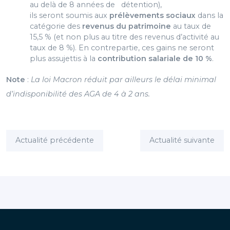
au delà de 8 années de détention),
ils seront soumis aux
prélèvements sociaux
dans la
catégorie
des
revenus du patrimoine
au taux de
15,5 % (et non plus au titre
des revenus d’activité au
taux de 8 %). En contrepartie, ces gains
ne seront
plus assujettis à la
contribution salariale de 10 %
.
Note
:
La loi Macron réduit par ailleurs le délai minimal
d’indisponibilité des AGA de 4 à 2 ans.
Actualité précédente
Actualité suivante