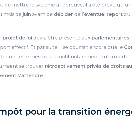
t de mettre le système à l’épreuve, il a été prévu qu’u
u mois de
juin
avant de
décider
de l’
éventuel report
du 
un
projet de loi
devra être présenté aux
parlementaires
,
ort effectif. Et par suite, il se pourrait encore que le
Con
toque cette mesure au motif notamment qu’un certai
rraient se trouver
rétroactivement
privés de droits au
mement s’attendre
.
impôt pour la transition éner