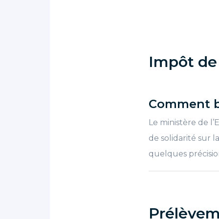
Impôt de 
Comment bi
Le ministère de l’
de solidarité sur 
quelques précision
Prélèveme