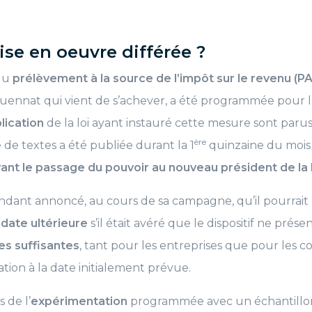
se en oeuvre différée ?
 du
prélèvement à la source de l’impôt sur le revenu (P
quennat qui vient de s’achever, a été programmée pour 
lication
de la loi ayant instauré cette mesure sont paru
ère
ie de textes a été publiée durant la 1
quinzaine du mois 
ant le passage du pouvoir au nouveau président de la
ndant annoncé, au cours de sa campagne, qu’il pourrait
 date ultérieure
s’il était avéré que le dispositif ne prés
es suffisantes
, tant pour les entreprises que pour les c
ation à la date initialement prévue.
 de l’
expérimentation
programmée avec un échantillon