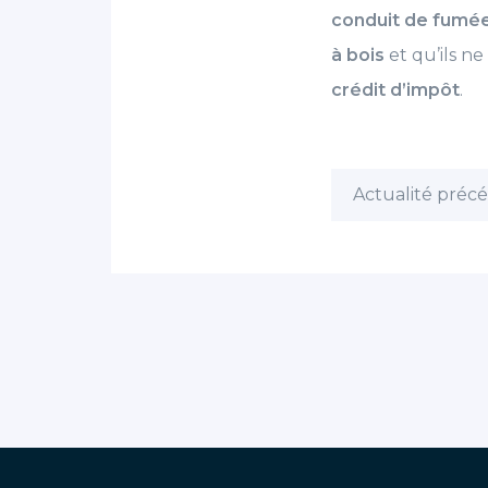
conduit de fumé
à bois
et qu’ils n
crédit d’impôt
.
Actualité préc