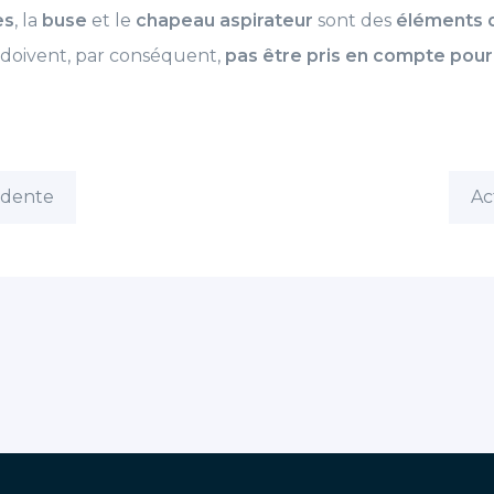
es
, la
buse
et le
chapeau aspirateur
sont des
éléments d
e doivent, par conséquent,
pas être pris en compte pour 
édente
Ac