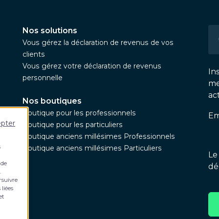
Nos solutions
Vous gérez la déclaration de revenus de vos
clients
Vous gérez votre déclaration de revenus
In
personnelle
me
ac
Nos boutiques
Boutique pour les professionnels
Em
epter
Boutique pour les particuliers
Boutique anciens millésimes Professionnels
s
Boutique anciens millésimes Particuliers
Le
 de
dé
.
rsuivre
 liées
et