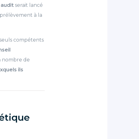
n
audit
serait lancé
prélèvement à la
 seuls compétents
seil
n nombre de
xquels ils
gétique