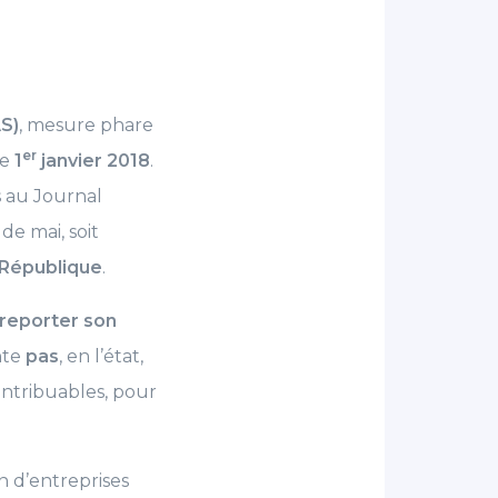
AS)
, mesure phare
er
le
1
janvier 2018
.
s au Journal
de mai, soit
 République
.
reporter son
ente
pas
, en l’état,
ontribuables, pour
 d’entreprises