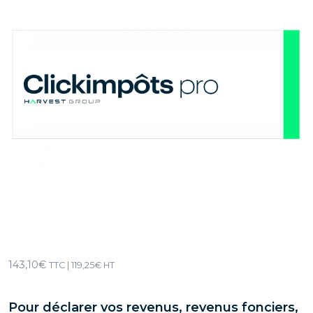
143,10
€
TTC |
119,25
€
HT
Pour déclarer vos revenus, revenus fonciers,