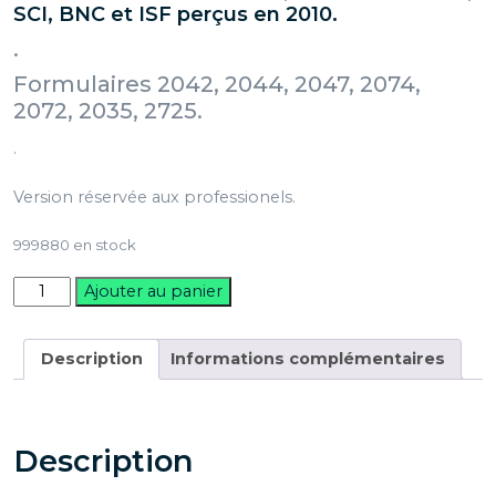
SCI, BNC et ISF perçus en 2010.
.
Formulaires 2042, 2044, 2047, 2074,
2072, 2035, 2725.
.
Version réservée aux professionels.
999880 en stock
quantité
Ajouter au panier
de
Clickimpôts
Pro
Description
Informations complémentaires
2011
Description