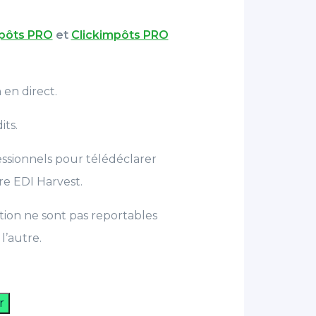
mpôts PRO
et
Clickimpôts PRO
 en direct.
its.
ssionnels pour télédéclarer
re EDI Harvest.
ation ne sont pas reportables
l’autre.
r