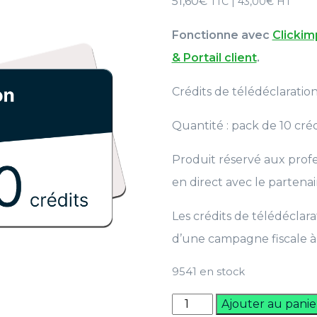
51,60
€
TTC |
43,00
€
HT
Fonctionne avec
Clicki
& Portail client
.
Crédits de télédéclaration
Quantité : pack de 10 créd
Produit réservé aux profe
en direct avec le partenai
Les crédits de télédéclar
d’une campagne fiscale à 
9541 en stock
quantité
Ajouter au panie