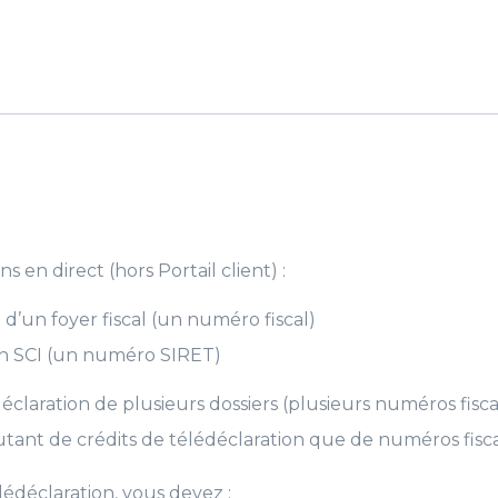
de
10
Crédits
de
télédéclaration
Clickimpôts
Pro
2023
s en direct (hors Portail client) :
 d’un foyer fiscal (un numéro fiscal)
on SCI (un numéro SIRET)
édéclaration de plusieurs dossiers (plusieurs numéros fi
tant de crédits de télédéclaration que de numéros fisc
élédéclaration, vous devez :