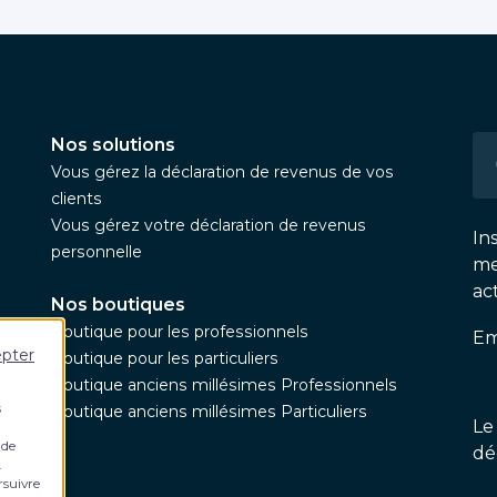
Nos solutions
Vous gérez la déclaration de revenus de vos
clients
Vous gérez votre déclaration de revenus
In
personnelle
me
ac
Nos boutiques
Boutique pour les professionnels
Em
epter
Boutique pour les particuliers
Boutique anciens millésimes Professionnels
s
Boutique anciens millésimes Particuliers
Le
 de
dé
.
rsuivre