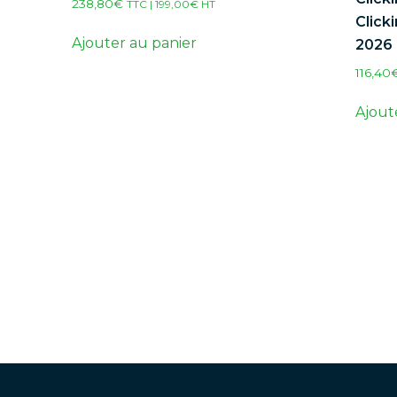
238,80
€
TTC |
199,00
€
HT
Click
Ajouter au panier
2026
116,40
Ajout