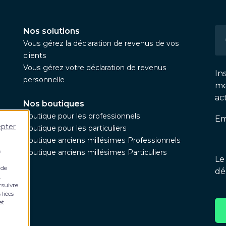
Nos solutions
Vous gérez la déclaration de revenus de vos
clients
Vous gérez votre déclaration de revenus
In
personnelle
me
ac
Nos boutiques
Boutique pour les professionnels
Em
epter
Boutique pour les particuliers
Boutique anciens millésimes Professionnels
s
Boutique anciens millésimes Particuliers
Le
 de
dé
.
rsuivre
 liées
et