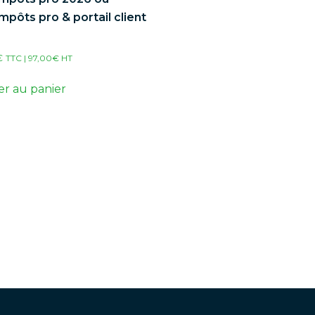
impôts pro & portail client
€
TTC |
97,00
€
HT
er au panier