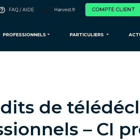
COMPTE CLIENT
FAQ / AIDE
Harvest.fr
PROFESSIONNELS
PARTICULIERS
ACT
dits de télédéc
sionnels – CI p