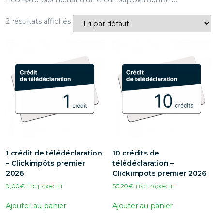
nécessite pas l’achat d’un crédit supplémentaire.
2 résultats affichés
1 crédit de télédéclaration
10 crédits de
– Clickimpôts premier
télédéclaration –
2026
Clickimpôts premier 2026
9,00
€
55,20
€
TTC |
7,50
€
HT
TTC |
46,00
€
HT
Ajouter au panier
Ajouter au panier